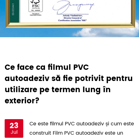
Ce face ca filmul PVC
C
autoadeziv să fie potrivit pentru
l
utilizare pe termen lung în
c
exterior?
ma
ă
23
Ce este filmul PVC autoadeziv și cum este
Jul
construit Film PVC autoadeziv este un