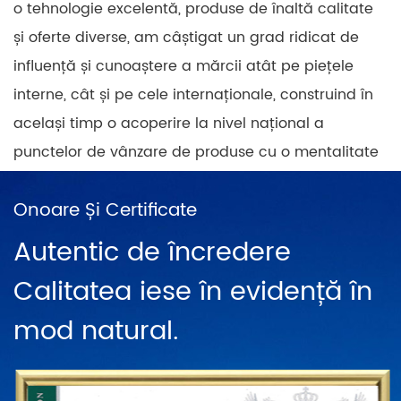
o tehnologie excelentă, produse de înaltă calitate
și oferte diverse, am câștigat un grad ridicat de
influență și cunoaștere a mărcii atât pe piețele
interne, cât și pe cele internaționale, construind în
același timp o acoperire la nivel național a
punctelor de vânzare de produse cu o mentalitate
pozitivă și progresivă. În China, există rețele de
Onoare Și Certificate
vânzări directe în Shanghai, Ningbo, Hangzhou,
Chengdu, Harbin, Wuhan, Chongqing, Guangzhou,
Autentic de încredere
Changsha, Beijing și zeci de lanțuri de francize.
Calitatea iese în evidență în
Pentru a stabili în continuare statutul mărcii
mod natural.
„PUODEHUA” pe arena internațională, am construit
o rețea de marketing în zeci de țări și regiuni
precum Statele Unite, Germania, Japonia, Coreea